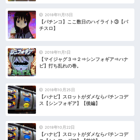
2018年11月13日
【パチンコ】ここ数日のハイライト③【パ
チスロ】
2018年11月1日
【マイジャグ３⇒２⇒シンフォギア⇒ハナ
ビ】打ち乱れの巻。
2018年10月25日
【ハナビ】スロットがダメならパチンコデ
ス【シンフォギア】【後編】
2018年10月22日
【ハナビ】スロットがダメならパチンコデ