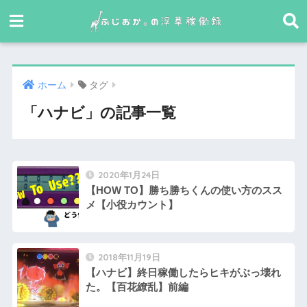
ホーム
タグ
「ハナビ」の記事一覧
2020年1月24日
【HOW TO】勝ち勝ちくんの使い方のスス
メ【小役カウント】
2018年11月19日
【ハナビ】終日稼働したらヒキがぶっ壊れ
た。【百花繚乱】前編