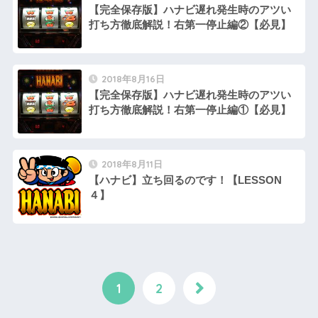
【完全保存版】ハナビ遅れ発生時のアツい
打ち方徹底解説！右第一停止編②【必見】
2018年8月16日
【完全保存版】ハナビ遅れ発生時のアツい
打ち方徹底解説！右第一停止編①【必見】
2018年8月11日
【ハナビ】立ち回るのです！【LESSON
４】
1
2