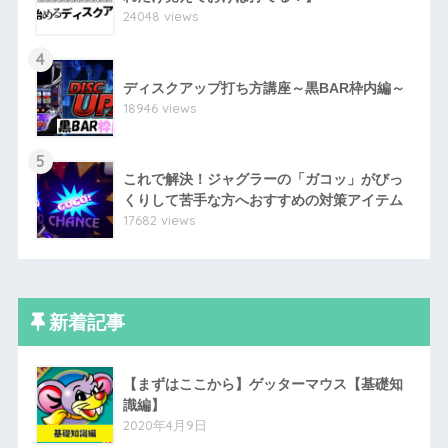
24048 views
4
ディスクアップ打ち方講座～黒BAR枠内編～
18946 views
5
これで解決！ジャグラーの「ガコッ」がびっ
くりして苦手な方へおすすめの対策アイテム
17682 views
新着記事
【まずはここから】ゲッターマウス【基礎知
識編】
2020年4月9日