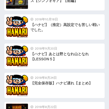
ス【シンフォギア】【前編】
2018年10月18日
【ハナビ】（推定）高設定でも苦しい戦い
でした。
2018年9月20日
【ハナビ】あとは野となれ山となれ
【LESSON５】
2018年8月24日
【完全保存版】ハナビ遅れ【まとめ】
2018年8月22日