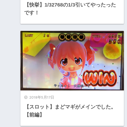
【快挙】1/32768の1/3引いてやったった
です！
2018年5月17日
【スロット】まどマギがメインでした。
【前編】