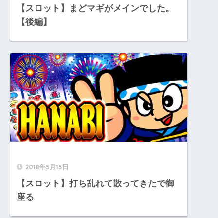
【スロット】まどマギがメインでした。
【後編】
2018年5月15日
【スロット】打ち乱れて散ってきたで御
座る