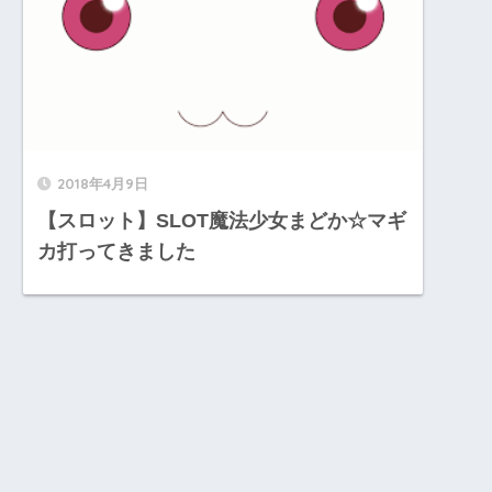
2018年4月9日
【スロット】SLOT魔法少女まどか☆マギ
カ打ってきました