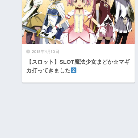
2018年4月10日
【スロット】SLOT魔法少女まどか☆マギ
カ打ってきました