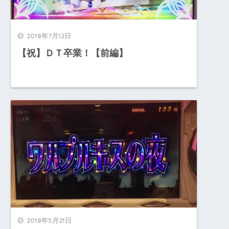
2018年7月12日
【祝】ＤＴ卒業！【前編】
2018年5月21日