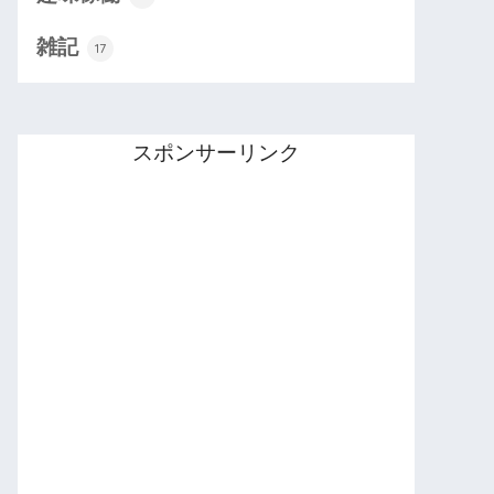
雑記
17
スポンサーリンク