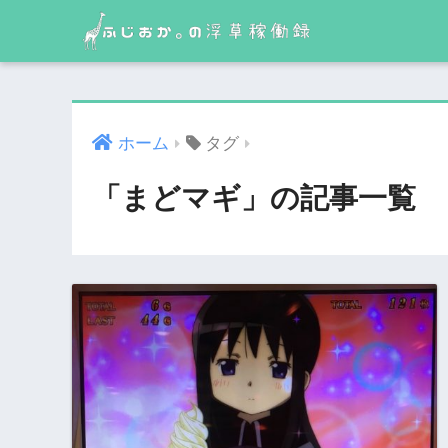
ホーム
タグ
「まどマギ」の記事一覧