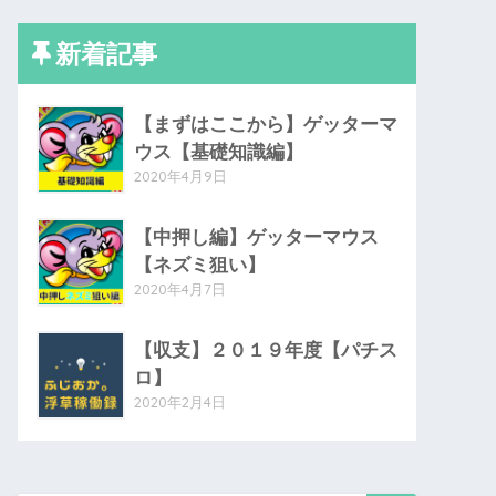
新着記事
【まずはここから】ゲッターマ
ウス【基礎知識編】
2020年4月9日
【中押し編】ゲッターマウス
【ネズミ狙い】
2020年4月7日
【収支】２０１９年度【パチス
ロ】
2020年2月4日