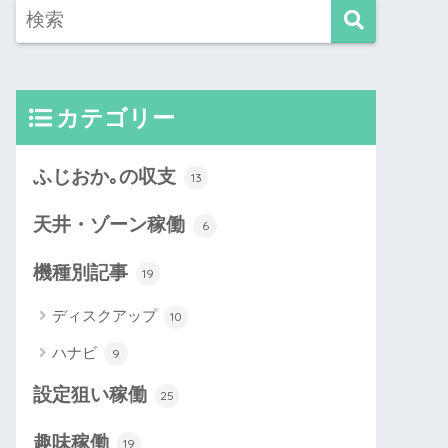
カテゴリー
ふじおか｡の収支
13
天井・ゾーン稼働
6
機種別記事
19
ディスクアップ
10
ハナビ
9
設定狙い稼働
25
趣味稼働
19