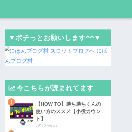
▼ポチっとお願いします^^▼
にほ
んブログ村
今こちらが読まれてます
1
【HOW TO】勝ち勝ちくんの
使い方のススメ【小役カウン
ト】
39170 views