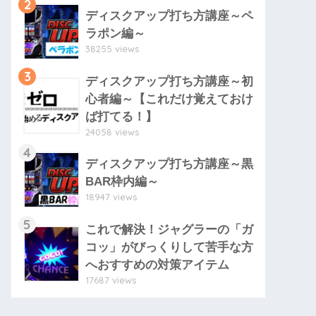
2
ディスクアップ打ち方講座～ペ
ラポン編～
38255 views
3
ディスクアップ打ち方講座～初
心者編～【これだけ覚えておけ
ば打てる！】
24058 views
4
ディスクアップ打ち方講座～黒
BAR枠内編～
18947 views
5
これで解決！ジャグラーの「ガ
コッ」がびっくりして苦手な方
へおすすめの対策アイテム
17687 views